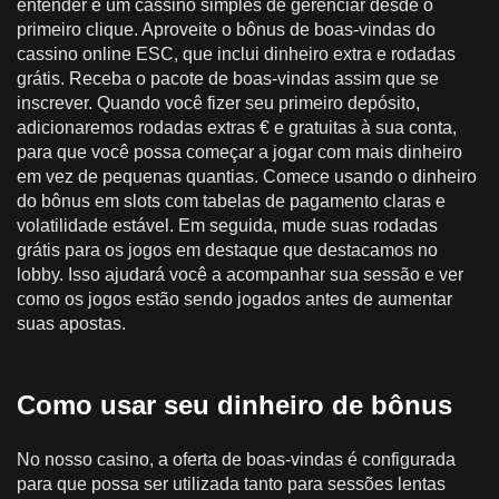
entender e um cassino simples de gerenciar desde o
primeiro clique. Aproveite o bônus de boas-vindas do
cassino online ESC, que inclui dinheiro extra e rodadas
grátis. Receba o pacote de boas-vindas assim que se
inscrever. Quando você fizer seu primeiro depósito,
adicionaremos rodadas extras € e gratuitas à sua conta,
para que você possa começar a jogar com mais dinheiro
em vez de pequenas quantias. Comece usando o dinheiro
do bônus em slots com tabelas de pagamento claras e
volatilidade estável. Em seguida, mude suas rodadas
grátis para os jogos em destaque que destacamos no
lobby. Isso ajudará você a acompanhar sua sessão e ver
como os jogos estão sendo jogados antes de aumentar
suas apostas.
Como usar seu dinheiro de bônus
No nosso casino, a oferta de boas-vindas é configurada
para que possa ser utilizada tanto para sessões lentas