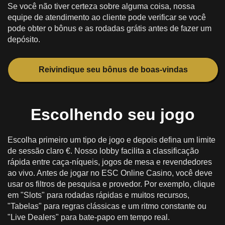
Se você não tiver certeza sobre alguma coisa, nossa
equipe de atendimento ao cliente pode verificar se você
pode obter o bônus e as rodadas grátis antes de fazer um
depósito.
Reivindique seu bônus de boas-vindas
Escolhendo seu jogo
Escolha primeiro um tipo de jogo e depois defina um limite
de sessão claro €. Nosso lobby facilita a classificação
rápida entre caça-níqueis, jogos de mesa e revendedores
ao vivo. Antes de jogar no ESC Online Casino, você deve
usar os filtros de pesquisa e provedor. Por exemplo, clique
em "Slots" para rodadas rápidas e muitos recursos,
"Tabelas" para regras clássicas e um ritmo constante ou
"Live Dealers" para bate-papo em tempo real.