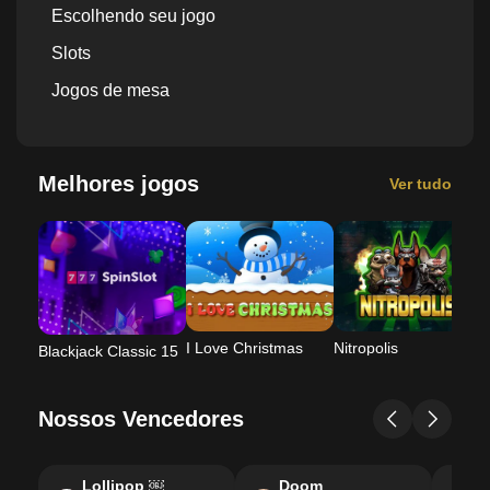
Escolhendo seu jogo
Slots
Jogos de mesa
Revendedores ao vivo
Promoções Semanais
Melhores jogos
Ver tudo
Programa Vip
Segurança, licenciamento e jogo limpo
Experiência de cassino móvel
Eventos e celebrações especiais
I Love Christmas
Nitropolis
Dicas dos vencedores do cassino online Esc
Blackjack Classic 15
S
Como nossos vencedores configuram seus
depósitos, bônus e saques
Nossos Vencedores
Jogo Responsável na Nomadwin
Lollipop ￼
Doom
B
Lista de verificação de prontidão para pagamento