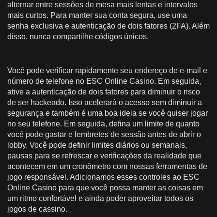
alternar entre sessões de mesa mais lentas e intervalos
mais curtos. Para manter sua conta segura, use uma
senha exclusiva e autenticação de dois fatores (2FA). Além
disso, nunca compartilhe códigos únicos.
Você pode verificar rapidamente seu endereço de e-mail e
número de telefone no ESC Online Casino. Em seguida,
ative a autenticação de dois fatores para diminuir o risco
de ser hackeado. Isso acelerará o acesso sem diminuir a
segurança e também é uma boa ideia se você quiser jogar
no seu telefone. Em seguida, defina um limite de quanto
você pode gastar e lembretes de sessão antes de abrir o
lobby. Você pode definir limites diários ou semanais,
pausas para se refrescar e verificações da realidade que
acontecem em um cronômetro com nossas ferramentas de
jogo responsável. Adicionamos esses controles ao ESC
Online Casino para que você possa manter as coisas em
um ritmo confortável e ainda poder aproveitar todos os
jogos de cassino.