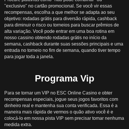
"exclusivo" no cartão promocional. Se você vir essas
recompensas, escolha a que melhor se adapta ao seu
objetivo: rodadas grátis para diversão rápida, cashback
para diminuir o risco ou torneios para buscar prêmios de
alta variação. Você pode entrar em uma boa rotina em
nosso cassino obtendo rodadas grátis no início da
semana, cashback durante suas sessões principais e uma
entrada no torneio no fim de semana, quando tiver tempo
para jogar toda a janela.
Programa Vip
Para se tornar um VIP no ESC Online Casino e obter
recompensas especiais, jogue seus jogos favoritos com
dinheiro real e mantenha sua conta verificada. Essa é a
maneira mais rápida de vermos o quão ativo você é e
colocá-lo em nossa pista VIP sem precisar tomar nenhuma
medida extra.