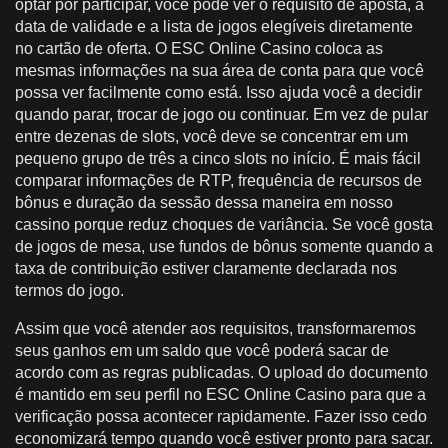
optar por participar, você pode ver o requisito de aposta, a
data de validade e a lista de jogos elegíveis diretamente
no cartão de oferta. O ESC Online Casino coloca as
mesmas informações na sua área de conta para que você
possa ver facilmente como está. Isso ajuda você a decidir
quando parar, trocar de jogo ou continuar. Em vez de pular
entre dezenas de slots, você deve se concentrar em um
pequeno grupo de três a cinco slots no início. É mais fácil
comparar informações de RTP, frequência de recursos de
bônus e duração da sessão dessa maneira em nosso
cassino porque reduz choques de variância. Se você gosta
de jogos de mesa, use fundos de bônus somente quando a
taxa de contribuição estiver claramente declarada nos
termos do jogo.
Assim que você atender aos requisitos, transformaremos
seus ganhos em um saldo que você poderá sacar de
acordo com as regras publicadas. O upload do documento
é mantido em seu perfil no ESC Online Casino para que a
verificação possa acontecer rapidamente. Fazer isso cedo
economizará tempo quando você estiver pronto para sacar.