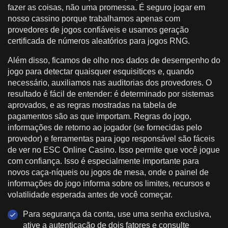
fazer as coisas, não uma promessa. É seguro jogar em
nosso cassino porque trabalhamos apenas com
provedores de jogos confiáveis e usamos geração
certificada de números aleatórios para jogos RNG.
Além disso, ficamos de olho nos dados de desempenho do
jogo para detectar quaisquer esquisitices e, quando
necessário, auxiliamos nas auditorias dos provedores. O
resultado é fácil de entender: é determinado por sistemas
aprovados, e as regras mostradas na tabela de
pagamentos são as que importam. Regras do jogo,
informações de retorno ao jogador (se fornecidas pelo
provedor) e ferramentas para jogo responsável são fáceis
de ver no ESC Online Casino. Isso permite que você jogue
com confiança. Isso é especialmente importante para
novos caça-níqueis ou jogos de mesa, onde o painel de
informações do jogo informa sobre os limites, recursos e
volatilidade esperada antes de você começar.
Para segurança da conta, use uma senha exclusiva,
ative a autenticação de dois fatores e consulte