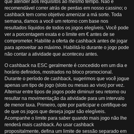
que atender aos requisitos ao mesmo tempo. Não é
recomendável correr atrás de perdas em nosso cassino; o
cashback tem como objetivo amenizar a má sorte. Toda
semana, damos a você um retorno com base nos
resultados líquidos de todos os jogos elegíveis. Você pode
ver a porcentagem exata e o limite em € antes de se
comprometer. Habilite a oferta de cashback antes de jogar
para aproveitar ao máximo. Habilitá-lo durante o jogo pode
não contar a atividade que aconteceu antes.
O cashback na ESC geralmente é concedido em um dia e
horário definidos, mostrados no bloco promocional.
Durante o período de cashback, sugerimos que você jogue
apenas um tipo de jogo (slots ou mesas ao vivo) por vez.
Alternar entre tipos de jogos pode diminuir seu retorno ou
resultar na movimentação da atividade para um intervalo
de menor taxa. Primeiro, opte por participar e certifique-se
de que os jogos que deseja jogar são elegíveis.
Acompanhe o limite para saber quando mais jogo não lhe
renderá mais cashback. Ao usar cashback
propositalmente, defina um limite de sessão separado em