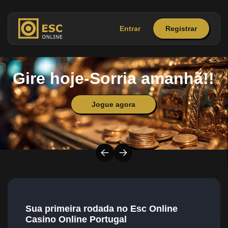
Entrar
Registrar
Gire hoje-Sorria amanhã!!
Jogue agora
Sua primeira rodada no Esc Online
Casino Online Portugal