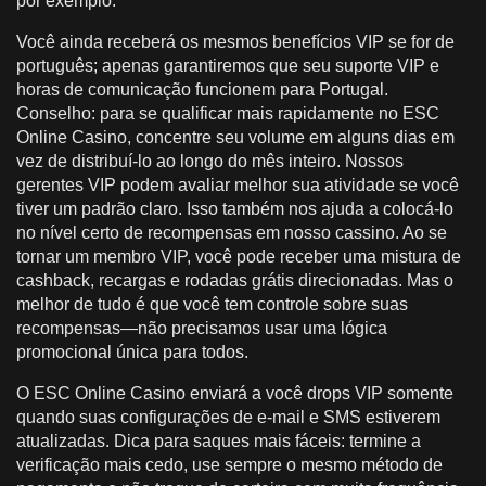
por exemplo.
Você ainda receberá os mesmos benefícios VIP se for de
português; apenas garantiremos que seu suporte VIP e
horas de comunicação funcionem para Portugal.
Conselho: para se qualificar mais rapidamente no ESC
Online Casino, concentre seu volume em alguns dias em
vez de distribuí-lo ao longo do mês inteiro. Nossos
gerentes VIP podem avaliar melhor sua atividade se você
tiver um padrão claro. Isso também nos ajuda a colocá-lo
no nível certo de recompensas em nosso cassino. Ao se
tornar um membro VIP, você pode receber uma mistura de
cashback, recargas e rodadas grátis direcionadas. Mas o
melhor de tudo é que você tem controle sobre suas
recompensas—não precisamos usar uma lógica
promocional única para todos.
O ESC Online Casino enviará a você drops VIP somente
quando suas configurações de e-mail e SMS estiverem
atualizadas. Dica para saques mais fáceis: termine a
verificação mais cedo, use sempre o mesmo método de