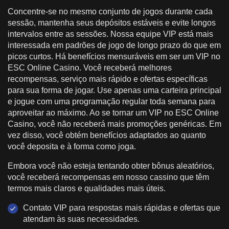
Concentre-se no mesmo conjunto de jogos durante cada
sessão, mantenha seus depósitos estáveis e evite longos
intervalos entre as sessões. Nossa equipe VIP está mais
interessada em padrões de jogo de longo prazo do que em
picos curtos. Há benefícios mensuráveis em ser um VIP no
ESC Online Casino. Você receberá melhores
recompensas, serviço mais rápido e ofertas específicas
para sua forma de jogar. Use apenas uma carteira principal
e jogue com uma programação regular toda semana para
aproveitar ao máximo. Ao se tornar um VIP no ESC Online
Casino, você não receberá mais promoções genéricas. Em
vez disso, você obtém benefícios adaptados ao quanto
você deposita e à forma como joga.
Embora você não esteja tentando obter bônus aleatórios,
você receberá recompensas em nosso cassino que têm
termos mais claros e qualidades mais úteis.
Contato VIP para respostas mais rápidas e ofertas que
atendam às suas necessidades.