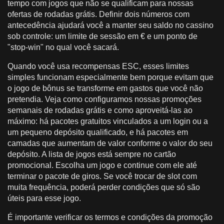
tempo com jogos que não se qualificam para nossas
ofertas de rodadas grátis. Definir dois números com
antecedência ajudará você a manter seu saldo no cassino
sob controle: um limite de sessão em € e um ponto de
"stop-win" no qual você sacará.
Quando você usa recompensas ESC, esses limites
simples funcionam especialmente bem porque evitam que
o jogo de bônus se transforme em gastos que você não
pretendia. Veja como configuramos nossas promoções
semanais de rodadas grátis e como aproveitá-las ao
máximo: há pacotes gratuitos vinculados a um login ou a
um pequeno depósito qualificado, e há pacotes em
camadas que aumentam de valor conforme o valor do seu
depósito. A lista de jogos está sempre no cartão
promocional. Escolha um jogo e continue com ele até
terminar o pacote de giros. Se você trocar de slot com
muita frequência, poderá perder condições que só são
úteis para esse jogo.
É importante verificar os termos e condições da promoção