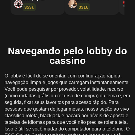
para Nomadwin
353€
331€
Navegando pelo lobby do
cassino
O lobby é fácil de se orientar, com configuração rápida,
navegação limpa e jogos que carregam instantaneamente.
Você pode pesquisar por provedor, volatilidade, recurso
(como rodadas grátis ou recurso de compra) ou tema e, em
seguida, fixar seus favoritos para acesso rápido. Para
pessoas que gostam de jogar mesas, nossa seção ao vivo
classifica roleta, blackjack e bacará por níveis de aposta e
tabelas de idiomas para que você não precise rolar a tela.
Isso é útil se você mudar do computador para o telefone. O