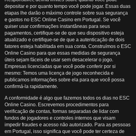
depositar e por quanto tempo você pode jogar. Essas duas
etapas lhe darão o máximo controle sobre sua segurança
e gastos no ESC Online Casino em Portugal. Se você
quiser usar confirmações instantâneas para seus
pagamentos, certifique-se de que seu dispositivo esteja
atualizado e certifique-se de que a autenticação de dois
fatores esteja habilitada em sua conta. Construímos o ESC
Online Casino para que essas medidas de segurança
úteis sejam fáceis de usar sem desacelerar o jogo.
Empresas licenciadas que você pode conferir por si
mesmo: Temos uma licença de jogo reconhecida e
publicamos informações sobre ela para que você possa
confirmá-la rapidamente.
A conformidade é algo que fazemos todos os dias no ESC
Online Casino. Escrevemos procedimentos para
verificação de contas, formas separadas de lidar com
fundos de jogadores e controles internos que visam
impedir fraudes e acesso não autorizado. Para as pessoas
em Portugal, isso significa que você pode ter certeza de