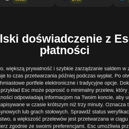
omocji Esc polski
zystać z kodów bonusowych kasyna Esc
lski doświadczenie z Esc
onusów od Esc
płatności
ia
, większą prywatność i szybkie zarządzanie saldem w zł
je to czas przetwarzania później podczas wypłat. Po otw
chmiastowe portfele elektroniczne i tradycyjne opcje. D
przykład Esc może poprosić o minimalny przelew, który 
łatności odpowiadają informacjom na Twoim koncie, aby 
zapisywane w czasie krótszym niż trzy minuty. Oznacza t
ynowych lub grach stołowych. Sprawdź status weryfikacj
stwo, a większość przelewów jest przetwarzana w ciągu
ierz zgodnie ze swoimi preferencjami. Esc umożliwia prze