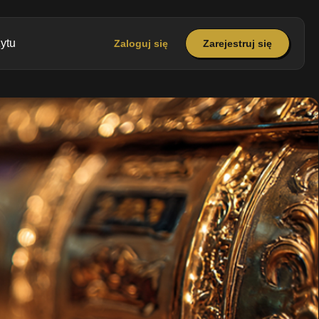
ytu
Zaloguj się
Zarejestruj się