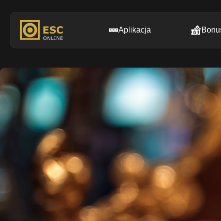
Aplikacja
Bonu