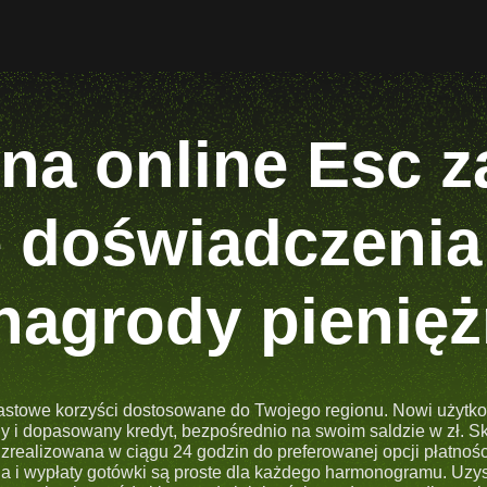
na online Esc z
 doświadczenia
nagrody pienię
astowe korzyści dostosowane do Twojego regionu. Nowi użytkow
y i dopasowany kredyt, bezpośrednio na swoim saldzie w zł. Sko
realizowana w ciągu 24 godzin do preferowanej opcji płatnośc
a i wypłaty gotówki są proste dla każdego harmonogramu. Uzys