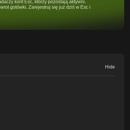
daczy kont Esc, którzy pozostają aktywni.
ot gotówki. Zarejestruj się już dziś w Esc i
Hide