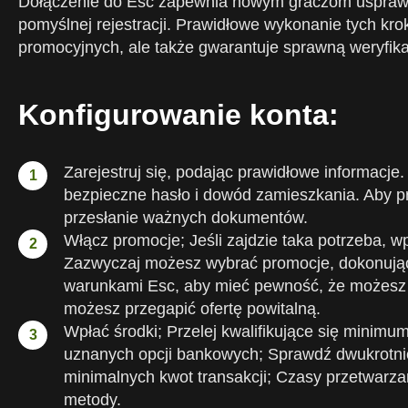
Dołączenie do Esc zapewnia nowym graczom usprawn
pomyślnej rejestracji. Prawidłowe wykonanie tych kr
promocyjnych, ale także gwarantuje sprawną weryfika
Konfigurowanie konta:
Zarejestruj się, podając prawidłowe informacje
bezpieczne hasło i dowód zamieszkania. Aby p
przesłanie ważnych dokumentów.
Włącz promocje; Jeśli zajdzie taka potrzeba, w
Zazwyczaj możesz wybrać promocje, dokonując p
warunkami Esc, aby mieć pewność, że możesz w
możesz przegapić ofertę powitalną.
Wpłać środki; Przelej kwalifikujące się minimu
uznanych opcji bankowych; Sprawdź dwukrotnie 
minimalnych kwot transakcji; Czasy przetwarza
metody.