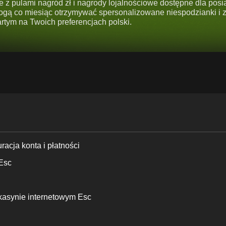
 z pulami nagród zł i nagrody lojalnościowe dostępne dla posia
ogą co miesiąc otrzymywać spersonalizowane niespodzianki i zwr
rtym na Twoich preferencjach polski.
acja konta i płatności
 Esc
kasynie internetowym Esc