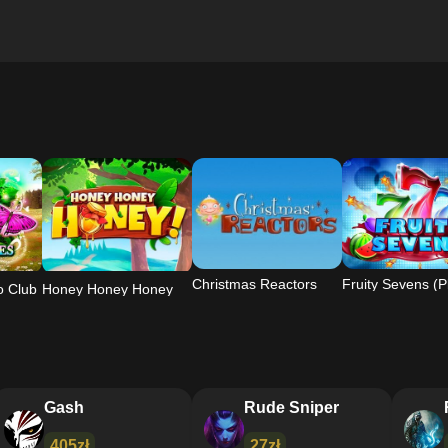
owych i bez depozytu w kasynie Esc
c: polski Gracze’ Praktyczne podejścia
o kasyna online Esc
kasynu Esc
o Club
Christmas Reactors
Honey Honey Honey
wiedzieć
Bullet-Proof
Gash
la graczy polski
222zł
405zł