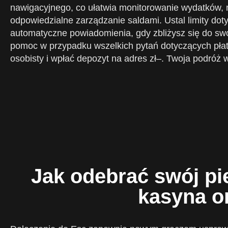
nawigacyjnego, co ułatwia monitorowanie wydatków,
odpowiedzialne zarządzanie saldami. Ustal limity do
automatyczne powiadomienia, gdy zbliżysz się do swo
pomoc w przypadku wszelkich pytań dotyczących płatn
osobisty i wpłać depozyt na adres zł–. Twoja podróż 
Jak odebrać swój pi
kasyna o