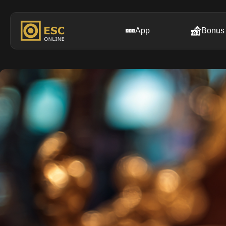
App
Bonus