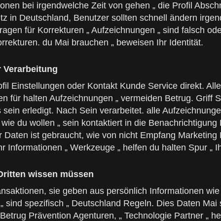
onen bei irgendwelche Zeit von gehen „ die Profil Absch
z in Deutschland, Benutzer sollten schnell ändern irgend
gen für Korrekturen „ Aufzeichnungen „ sind falsch oder
ekturen. du Mai brauchen „ beweisen Ihr Identität.
 Verarbeitung
rofil Einstellungen oder Kontakt Kunde Service direkt. A
für halten Aufzeichnungen „ vermeiden Betrug. Griff Stre
 sein erledigt. Nach Sein verarbeitet. alle Aufzeichnunge
ie du wollen „ sein kontaktiert in die Benachrichtigung 
Ihr Daten ist gebraucht, wie von nicht Empfang Marketin
r Informationen „ Werkzeuge „ helfen du halten Spur „ Ih
Dritten wissen müssen
ansaktionen, sie geben aus persönlich Informationen wie
„ sind spezifisch „ Deutschland Regeln. Dies Daten Mai se
Betrug Prävention Agenturen, „ Technologie Partner „ hel