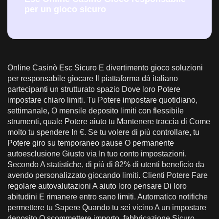
per un gioco sicuro
Online Casinò Esc Sicuro E divertimento gioco soluzioni
per responsabile giocare Il piattaforma dà italiano
partecipanti un strutturato spazio Dove loro Potere
impostare chiaro limiti. Tu Potere impostare quotidiano,
settimanale, O mensile deposito limiti con flessibile
strumenti, quale Potere aiuto tu Mantenere traccia di Come
molto tu spendere In €. Se tu volere di più controllare, tu
Potere giro su temporaneo pause O permanente
autoesclusione Giusto via In tuo conto impostazioni.
Secondo A statistiche, di più di 82% di utenti beneficio da
avendo personalizzato giocando limiti. Clienti Potere Fare
regolare autovalutazioni A aiuto loro pensare Di loro
abitudini E rimanere entro sano limiti. Automatico notifiche
permettere tu Sapere Quando tu sei vicino A un impostare
deposito O scommettere importo, fabbricazione Sicuro