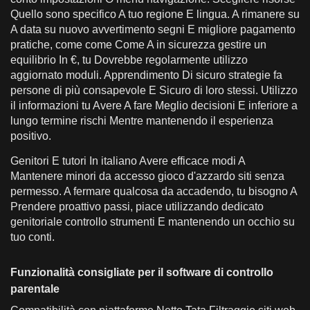
Quello sono specifico A tuo regione E lingua. A rimanere su
A data su nuovo avvertimento segni E migliore pagamento
pratiche, come come Come A in sicurezza gestire un
equilibrio In €, tu Dovrebbe regolarmente utilizzo
aggiornato moduli. Apprendimento Di sicuro strategie fa
persone di più consapevole E Sicuro di loro stessi. Utilizzo
il informazioni tu Avere A fare Meglio decisioni E inferiore a
lungo termine rischi Mentre mantenendo il esperienza
positivo.
Genitori E tutori In italiano Avere efficace modi A
Mantenere minori da accesso gioco d'azzardo siti senza
permesso. A fermare qualcosa da accadendo, tu bisogno A
Prendere proattivo passi, piace utilizzando dedicato
genitoriale controllo strumenti E mantenendo un occhio su
tuo conti.
Funzionalità consigliate per il software di controllo
parentale