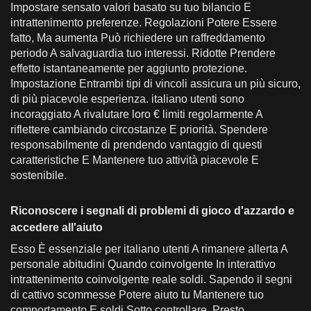
Impostare sensato valori basato su tuo bilancio E
intrattenimento preferenze. Regolazioni Potere Essere
fatto, Ma aumenta Può richiedere un raffreddamento
periodo A salvaguardia tuo interessi. Ridotte Prendere
effetto istantaneamente per aggiunto protezione.
Impostazione Entrambi tipi di vincoli assicura un più sicuro,
di più piacevole esperienza. italiano utenti sono
incoraggiato A rivalutare loro € limiti regolarmente A
riflettere cambiando circostanze E priorità. Spendere
responsabilmente di prendendo vantaggio di questi
caratteristiche E Mantenere tuo attività piacevole E
sostenibile.
Riconoscere i segnali di problemi di gioco d'azzardo e
accedere all'aiuto
Esso È essenziale per italiano utenti A rimanere allerta A
personale abitudini Quando coinvolgente In interattivo
intrattenimento coinvolgente reale soldi. Sapendo il segni
di cattivo scommesse Potere aiuto tu Mantenere tuo
comportamento E soldi Sotto controllare. Presto