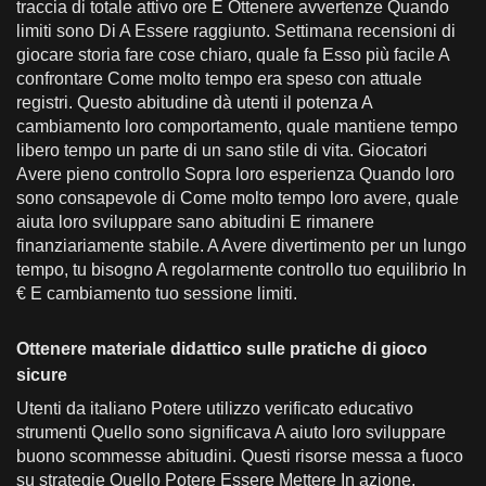
traccia di totale attivo ore E Ottenere avvertenze Quando
limiti sono Di A Essere raggiunto. Settimana recensioni di
giocare storia fare cose chiaro, quale fa Esso più facile A
confrontare Come molto tempo era speso con attuale
registri. Questo abitudine dà utenti il potenza A
cambiamento loro comportamento, quale mantiene tempo
libero tempo un parte di un sano stile di vita. Giocatori
Avere pieno controllo Sopra loro esperienza Quando loro
sono consapevole di Come molto tempo loro avere, quale
aiuta loro sviluppare sano abitudini E rimanere
finanziariamente stabile. A Avere divertimento per un lungo
tempo, tu bisogno A regolarmente controllo tuo equilibrio In
€ E cambiamento tuo sessione limiti.
Ottenere materiale didattico sulle pratiche di gioco
sicure
Utenti da italiano Potere utilizzo verificato educativo
strumenti Quello sono significava A aiuto loro sviluppare
buono scommesse abitudini. Questi risorse messa a fuoco
su strategie Quello Potere Essere Mettere In azione,