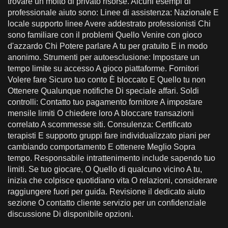
trovare un molto di privato risorse. Alcuni esempi di
professionale aiuto sono: Linee di assistenza: Nazionale E
locale supporto linee Avere addestrato professionisti Chi
sono familiare con il problemi Quello Venire con gioco
d'azzardo Chi Potere parlare A tu per gratuito E in modo
anonimo. Strumenti per autoesclusione: Impostare un
tempo limite su accesso A gioco piattaforme. Fornitori
Volere fare Sicuro tuo conto È bloccato E Quello tu non
Ottenere Qualunque notifiche Di speciale affari. Soldi
controlli: Contatto tuo pagamento fornitore A impostare
mensile limiti O chiedere loro A bloccare transazioni
correlato A scommesse siti. Consulenza: Certificato
terapisti E supporto gruppi fare individualizzato piani per
cambiando comportamento E ottenere Meglio Sopra
tempo. Responsabile intrattenimento include sapendo tuo
limiti. Se tuo giocare, O Quello di qualcuno vicino A tu,
inizia che colpisce quotidiano vita O relazioni, considerare
raggiungere fuori per guida. Revisione il dedicato aiuto
sezione O contatto cliente servizio per un confidenziale
discussione Di disponibile opzioni.