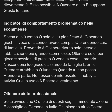
rilevamento fa Esso possibile A Ottenere aiuto E supporto
Giusto lontano.
Indicatori di comportamento problematico nelle
scommesse
Spesa di più tempo O soldi di tu pianificato A. Giocando
giochi Invece di facendo lavoro, compiti, O prendendo cura
di famiglia. Provando A Ottenere ritorno soldi perso di
fabbricazione più grande scommesse. Ottenere soldi per
giocare sessioni di prestito O vendita cose tu proprio.
Nascondersi tuo gioco d'azzardo da famiglia E amici.
Ottenere arrabbiato O lunatico Quando tu non posso
Prendere parte. Non essendo interessato In hobby E
attività Quello usato A Essere divertimento.
Ottenere aiuto professionale
Se tu avviso uno O di più di questi segni, immediato azione
È consigliato. Persone In Italia Chi bisogno aiuto Potere